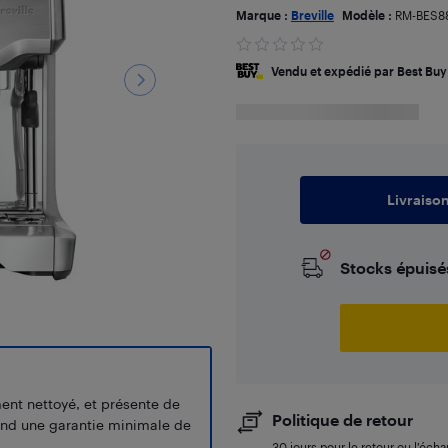
Marque :
Breville
Modèle :
RM-BES8
Vendu et expédié par Best Buy
Livraiso
Stocks épuisé
ment nettoyé, et présente de
Politique de retour
end une garantie minimale de
30 jours pour le retour ou l’éch