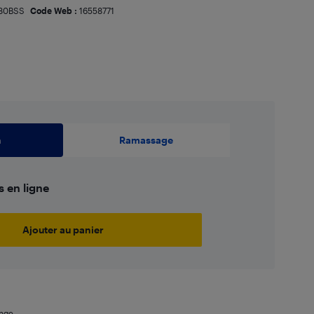
80BSS
Code Web :
16558771
n
Ramassage
s en ligne
Ajouter au panier
ange