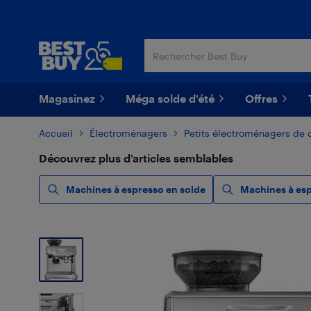
Passer
Passer
au
au
contenu
pied
principal
de
page
Magasinez
Méga solde d'été
Offres
Accueil
Électroménagers
Petits électroménagers de 
Découvrez plus d’articles semblables
Machines à espresso en solde
Machines à es