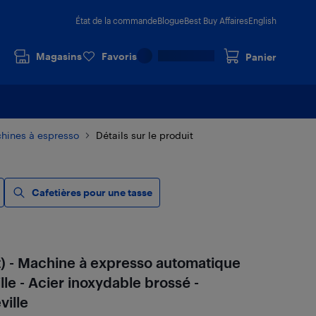
État de la commande
Blogue
Best Buy Affaires
English
Magasins
Favoris
Panier
hines à espresso
Détails sur le produit
Cafetières pour une tasse
t) - Machine à expresso automatique
lle - Acier inoxydable brossé -
ville