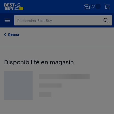
Passer
Passer
au
au
contenu
pied
principal
de
page
Retour
Disponibilité en magasin