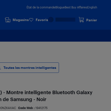
État de la commande
Blogue
Best Buy Affaires
English
Magasins
Favoris
Panier
Toutes les montres intelligentes
) - Montre intelligente Bluetooth Galaxy
 de Samsung - Noir
00NZKAXAC
Code Web :
19412175