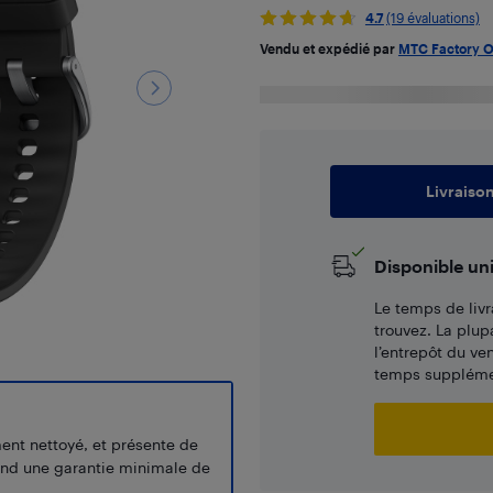
4.7
(19 évaluations)
Vendu et expédié par
MTC Factory O
Livraiso
Disponible un
Le temps de livr
trouvez. La plup
l’entrepôt du ve
temps supplémen
ment nettoyé, et présente de
end une garantie minimale de