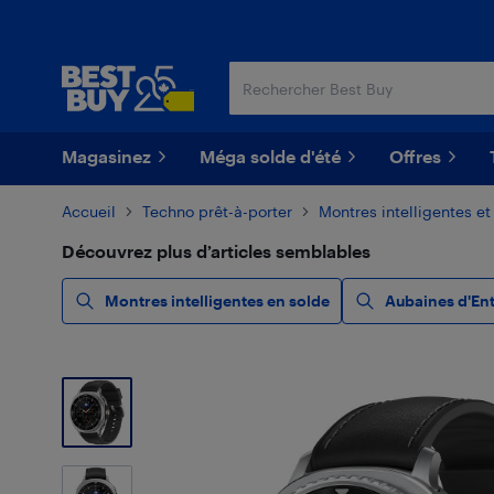
Passer
Passer
au
au
contenu
pied
principal
de
page
Magasinez
Méga solde d'été
Offres
Accueil
Techno prêt-à-porter
Montres intelligentes et
Découvrez plus d’articles semblables
Montres intelligentes en solde
Aubaines d'En