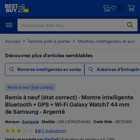
Passer
Passer
au
au
contenu
pied
principal
de
page
Accueil
Techno prêt-à-porter
Montres intelligentes et acces
Découvrez plus d’articles semblables
Montres intelligentes en solde
Aubaines d'Entrepôt
Remis à neuf (État correct)
Remis à neuf (état correct) - Montre intelligente
Bluetooth + GPS + Wi-Fi Galaxy Watch7 44 mm
de Samsung - Argenté
Marque :
Samsung
Modèle :
SM-L310NZSAXAC
Code Web :
18172409
3.0
(2 évaluations)
Vendu et expédié par
DigiCell
|
Évaluation du vendeur
4,5
; (159