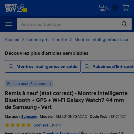
Passer
Passer
au
au
contenu
pied
principal
de
page
Accueil
Techno prêt-à-porter
Montres intelligentes et acces
Découvrez plus d’articles semblables
Montres intelligentes en solde
Aubaines d'Entrepôt
Remis à neuf (État correct)
Remis à neuf (état correct) - Montre intelligente
Bluetooth + GPS + Wi-Fi Galaxy Watch7 44 mm
de Samsung - Vert
Marque :
Samsung
Modèle :
SM-L310NZGAXAC
Code Web :
18172427
5.0
(1 évaluation)
Vendu et expédié par
Openbox Electronics
|
Évaluation du vendeur
4,2
;