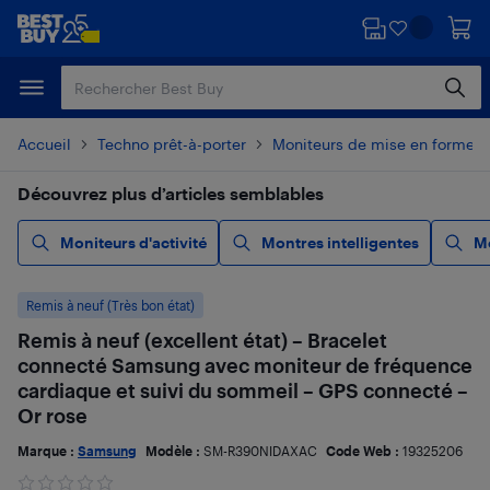
Passer
Passer
au
au
contenu
pied
principal
de
page
Accueil
Techno prêt-à-porter
Moniteurs de mise en forme e
Découvrez plus d’articles semblables
Moniteurs d'activité
Montres intelligentes
Mo
Remis à neuf (Très bon état)
Remis à neuf (excellent état) – Bracelet
connecté Samsung avec moniteur de fréquence
cardiaque et suivi du sommeil – GPS connecté –
Or rose
Marque :
Samsung
Modèle :
SM-R390NIDAXAC
Code Web :
19325206