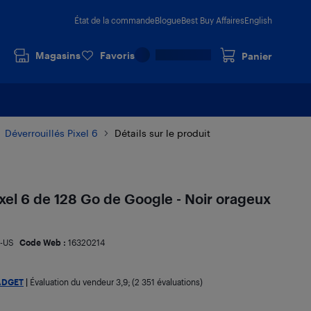
État de la commande
Blogue
Best Buy Affaires
English
Magasins
Favoris
Panier
Déverrouillés Pixel 6
Détails sur le produit
Pixel 6 de 128 Go de Google - Noir orageux
-US
Code Web :
16320214
ADGET
|
Évaluation du vendeur
3,9
; (2 351 évaluations)