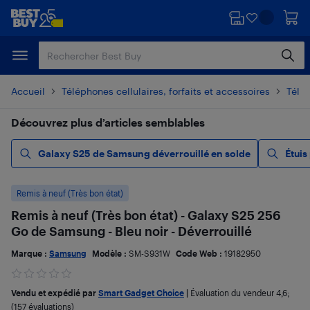
Passer
Passer
au
au
contenu
pied
principal
de
page
Accueil
Téléphones cellulaires, forfaits et accessoires
Télé
Découvrez plus d’articles semblables
Galaxy S25 de Samsung déverrouillé en solde
Étui
Remis à neuf (Très bon état)
Remis à neuf (Très bon état) - Galaxy S25 256
Go de Samsung - Bleu noir - Déverrouillé
Marque :
Samsung
Modèle :
SM-S931W
Code Web :
19182950
Vendu et expédié par
Smart Gadget Choice
|
Évaluation du vendeur
4,6
;
(157 évaluations)