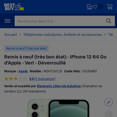
Passer
Passer
au
au
contenu
pied
principal
de
page
Accueil
Téléphones cellulaires, forfaits et accessoires
Télé
Remis à neuf (Très bon état)
Remis à neuf (très bon état) - iPhone 12 64 Go
d'Apple - Vert - Déverrouillé
Marque :
Apple
Modèle :
MGHT3VC/A
Code Web :
15336460
3.0
(2 évaluations)
Vendu et expédié par
Electronic Lifecycle Solutions
|
Évaluation du
vendeur
3,2
; (40 évaluations)