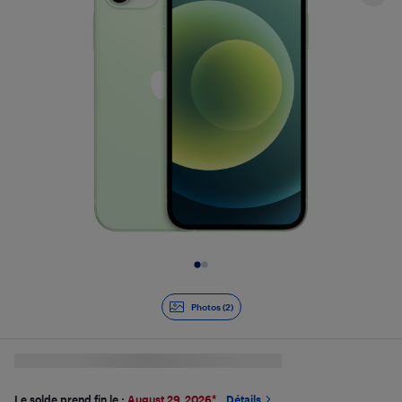
Diapositive 1 de 2
Photos (2)
Le solde prend fin le :
August 29, 2026
*
Détails