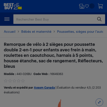
Passer
Passer
au
au
contenu
pied
principal
de
page
Accueil
Bébés et maternité
Poussettes, sièges pour l'auto e
Remorque de vélo à 2 sièges pour poussette
double 2-en-1 pour enfants avec frein à main,
roulettes en caoutchouc, harnais à 5 points,
housse étanche, sac de rangement, Réflecteurs,
bleus
Modèle :
440-026BU
Code Web :
16649363
Vendu et expédié par
Aosom Canada
|
Évaluation du vendeur
4,5
; (2 203
évaluations)