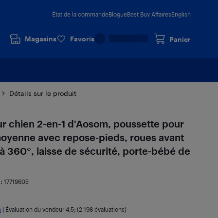
État de la commande
Blogue
Best Buy Affaires
English
Magasins
Favoris
Panier
Détails sur le produit
r chien 2-en-1 d'Aosom, poussette pour
 moyenne avec repose-pieds, roues avant
 360°, laisse de sécurité, porte-bébé de
 :
17719605
a
|
Évaluation du vendeur
4,5
; (2 198 évaluations)