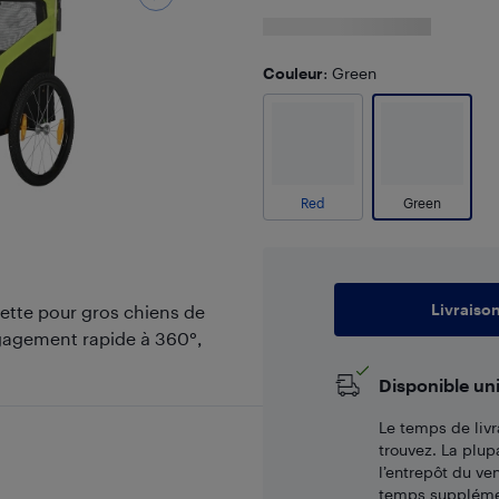
Couleur
: Green
Red
Green
Livraiso
ette pour gros chiens de
égagement rapide à 360°,
Disponible un
Le temps de livr
trouvez. La plup
l’entrepôt du ve
temps supplémen