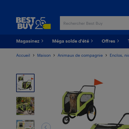
Passer
Passer
au
au
contenu
pied
principal
de
page
Magasinez
Méga solde d'été
Offres
Accueil
Maison
Animaux de compagnie
Enclos, ni