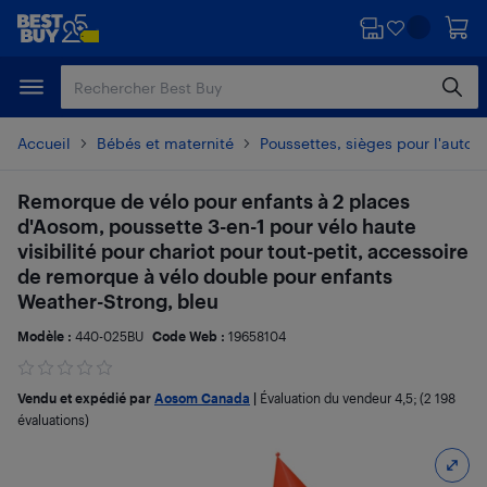
Passer
Passer
au
au
contenu
pied
principal
de
page
Accueil
Bébés et maternité
Poussettes, sièges pour l'auto e
Remorque de vélo pour enfants à 2 places
d'Aosom, poussette 3-en-1 pour vélo haute
visibilité pour chariot pour tout-petit, accessoire
de remorque à vélo double pour enfants
Weather-Strong, bleu
Modèle :
440-025BU
Code Web :
19658104
Vendu et expédié par
Aosom Canada
|
Évaluation du vendeur
4,5
; (2 198
évaluations)