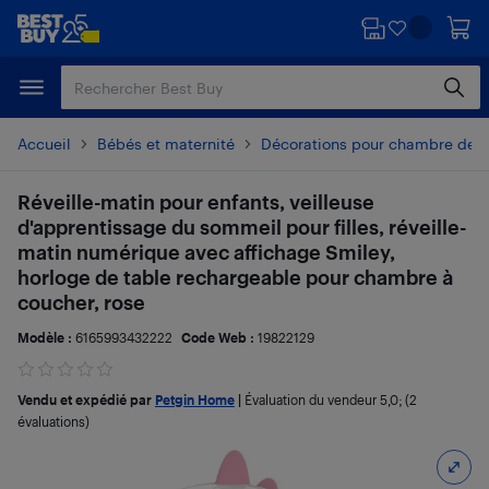
Passer
Passer
au
au
contenu
pied
principal
de
page
Accueil
Bébés et maternité
Décorations pour chambre de 
Réveille-matin pour enfants, veilleuse
d'apprentissage du sommeil pour filles, réveille-
matin numérique avec affichage Smiley,
horloge de table rechargeable pour chambre à
coucher, rose
Modèle :
6165993432222
Code Web :
19822129
Vendu et expédié par
Petgin Home
|
Évaluation du vendeur
5,0
; (2
évaluations)