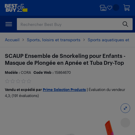
Passer
Passer
au
au
contenu
pied
principal
de
page
Accueil
Sports, loisirs et transports
Sports aquatiques et na
SCAUP Ensemble de Snorkeling pour Enfants -
Masque de Plongée en Apnée et Tuba Dry-Top
Modèle :
CORA
Code Web :
15864670
Vendu et expédié par
Prime Selection Products
|
Évaluation du vendeur
4,3
; (191 évaluations)