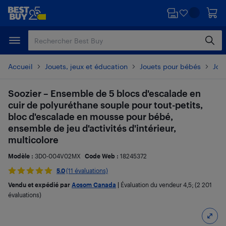
Passer
Passer
au
au
contenu
pied
principal
de
page
Accueil
Jouets, jeux et éducation
Jouets pour bébés
Jou
Soozier – Ensemble de 5 blocs d'escalade en
cuir de polyuréthane souple pour tout-petits,
bloc d'escalade en mousse pour bébé,
ensemble de jeu d'activités d'intérieur,
multicolore
Modèle :
3D0-004V02MX
Code Web :
18245372
5.0
(11 évaluations)
Vendu et expédié par
Aosom Canada
|
Évaluation du vendeur
4,5
; (2 201
évaluations)