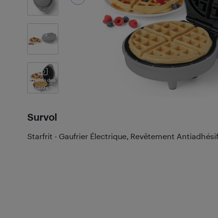
2
Photos
Photos des
Clients
(9)
Survol
Starfrit - Gaufrier Électrique, Revêtement Antiadhési