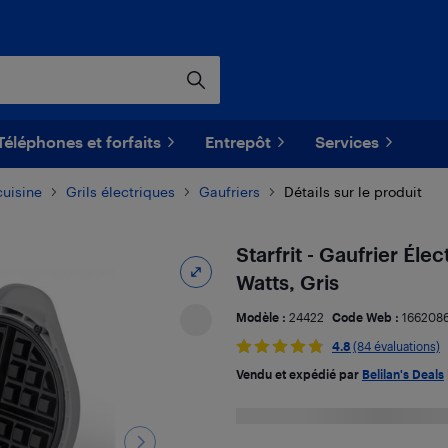
Téléphones et forfaits
Entrepôt
Services
cuisine
Grils électriques
Gaufriers
Détails sur le produit
Starfrit - Gaufrier Él
Watts, Gris
Modèle :
24422
Code Web :
166208
4.8
(84 évaluations)
Vendu et expédié par
Belilan's Deals