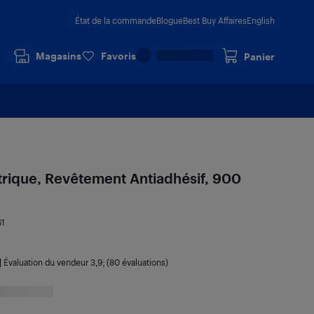
État de la commande
Blogue
Best Buy Affaires
English
Magasins
Favoris
Panier
ectrique, Revêtement Antiadhésif, 900
61
|
Évaluation du vendeur
3,9
; (80 évaluations)