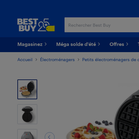
Passer
Passer
au
au
contenu
pied
principal
de
page
Magasinez
Méga solde d'été
Offres
Accueil
Électroménagers
Petits électroménagers de 