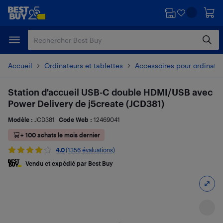
Passer
Passer
au
au
contenu
pied
principal
de
page
Accueil
Ordinateurs et tablettes
Accessoires pour ordinate
Station d'accueil USB-C double HDMI/USB avec
Power Delivery de j5create (JCD381)
Modèle :
JCD381
Code Web :
12469041
+ 100 achats le mois dernier
4.0
(1356 évaluations)
Vendu et expédié par Best Buy