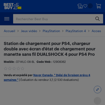
Passer
Passer
au
au
contenu
pied
principal
de
page
Accueil
Jeux vidéo
PlayStation
PlayStation 4
Accesso
Station de chargement pour PS4, chargeur
double avec écran d’état de chargement pour
manette sans fil DUALSHOCK 4 pour PS4 Pro
Modèle :
D7-WLC-08-BL
Code Web :
12908362
Vendu et expédié par
Navor Canada, * Délai de livraison prévu 4
semaines *
|
Évaluation du vendeur
3,7
; (2 530 évaluations)