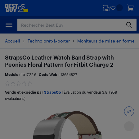
Passer
Passer
au
au
contenu
pied
principal
de
page
Accueil
Techno prêt-à-porter
Moniteurs de mise en forme e
StrapsCo Leather Watch Band Strap with
Peonies Floral Pattern for Fitbit Charge 2
Modèle :
fb.l7.22.6
Code Web :
13654827
Vendu et expédié par
StrapsCo
|
Évaluation du vendeur
3,8
; (959
évaluations)