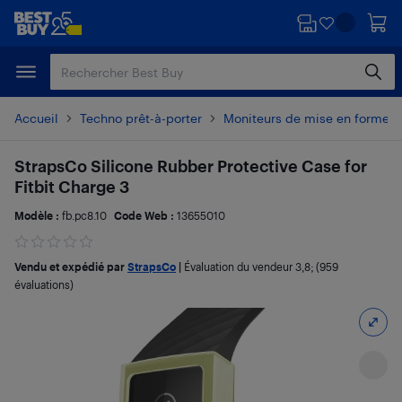
Passer
Passer
au
au
contenu
pied
principal
de
page
Accueil
Techno prêt-à-porter
Moniteurs de mise en forme e
StrapsCo Silicone Rubber Protective Case for
Fitbit Charge 3
Modèle :
fb.pc8.10
Code Web :
13655010
Vendu et expédié par
StrapsCo
|
Évaluation du vendeur
3,8
; (959
évaluations)