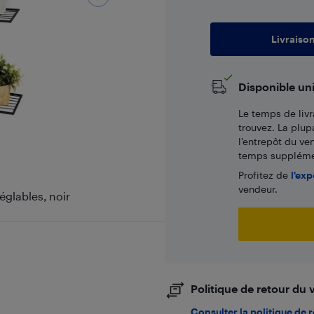
Livraiso
Disponible un
Le temps de livr
trouvez. La plup
l’entrepôt du ve
temps supplémen
Profitez de
l'exp
vendeur.
églables, noir
Politique de retour du
Consulter la politique de 