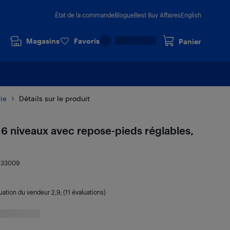
État de la commande
Blogue
Best Buy Affaires
English
Magasins
Favoris
Panier
ie
Détails sur le produit
 6 niveaux avec repose-pieds réglables,
233009
uation du vendeur
2,9
; (11 évaluations)