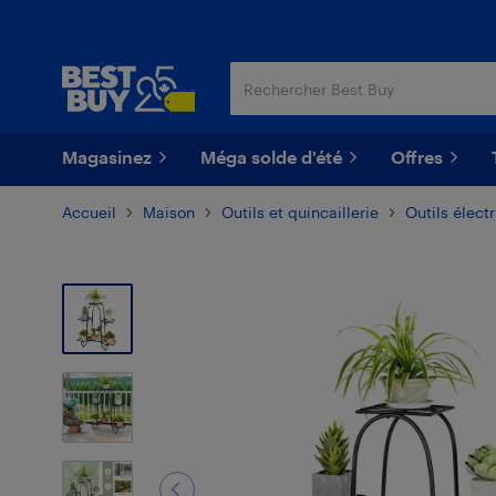
Passer
Passer
au
au
contenu
pied
principal
de
page
Magasinez
Méga solde d'été
Offres
Accueil
Maison
Outils et quincaillerie
Outils élect