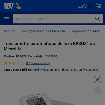
Passer
Passer
au
au
contenu
pied
principal
de
page
Accueil
Soins personnels et bien-être
Appareils de surveill
Tensiomètre automatique de luxe BP3GX1 de
Microlife
Modèle :
BP3GX1
Code Web :
14324003
3.0
(2 évaluations)
Vendu et expédié par
Vgi
|
Évaluation du vendeur
3,8
; (1 298 évaluations)