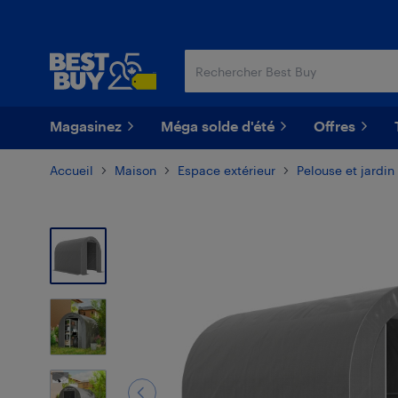
Passer
Passer
au
au
contenu
pied
principal
de
page
Magasinez
Méga solde d'été
Offres
Accueil
Maison
Espace extérieur
Pelouse et jardin