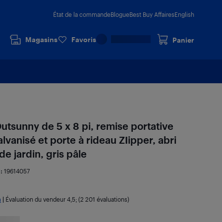
État de la commande
Blogue
Best Buy Affaires
English
Magasins
Favoris
Panier
tsunny de 5 x 8 pi, remise portative
lvanisé et porte à rideau ZIipper, abri
e jardin, gris pâle
 :
19614057
a
|
Évaluation du vendeur
4,5
; (2 201 évaluations)