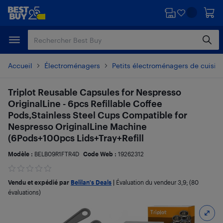
Passer
Passer
au
au
contenu
pied
principal
de
page
Accueil
Électroménagers
Petits électroménagers de cuisin
Triplot Reusable Capsules for Nespresso
OriginalLine - 6pcs Refillable Coffee
Pods,Stainless Steel Cups Compatible for
Nespresso OriginalLine Machine
(6Pods+100pcs Lids+Tray+Refill
Modèle :
BELB09R1FTR4D
Code Web :
19262312
Vendu et expédié par
Belilan's Deals
|
Évaluation du vendeur
3,9
; (80
évaluations)