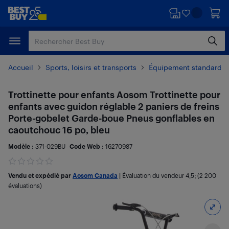
Passer
Passer
au
au
contenu
pied
principal
de
page
Accueil
Sports, loisirs et transports
Équipement standard po
Trottinette pour enfants Aosom Trottinette pour
enfants avec guidon réglable 2 paniers de freins
Porte-gobelet Garde-boue Pneus gonflables en
caoutchouc 16 po, bleu
Modèle :
371-029BU
Code Web :
16270987
Vendu et expédié par
Aosom Canada
|
Évaluation du vendeur
4,5
; (2 200
évaluations)