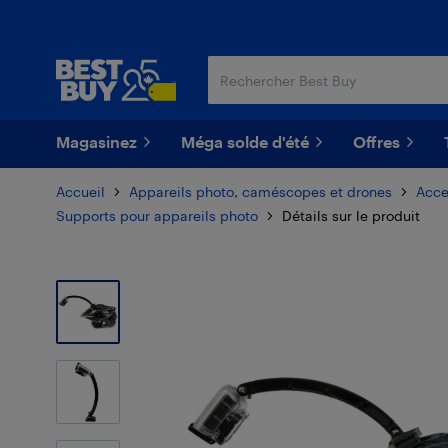
Passer
Passer
au
au
contenu
pied
principal
de
page
Magasinez
Méga solde d'été
Offres
Accueil
Appareils photo, caméscopes et drones
Acce
Supports pour appareils photo
Détails sur le produit