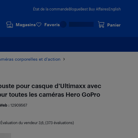
État de la commande
Blogue
Best Buy Affaires
English
Magasins
Favoris
Panier
méras corporelles et d'action
obuste pour casque d’Ultimaxx avec
our toutes les caméras Hero GoPro
Web :
12909567
|
Évaluation du vendeur
3,6
; (373 évaluations)