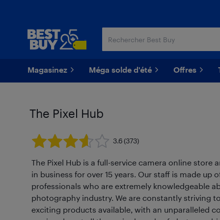
Passer
Passer
au
au
contenu
pied
principal
de
page
Magasinez
Méga solde d'été
Offres
The Pixel Hub
3.6
(373)
The Pixel Hub is a full-service camera online stor
in business for over 15 years. Our staff is made 
professionals who are extremely knowledgeable ab
photography industry. We are constantly striving t
exciting products available, with an unparalleled 