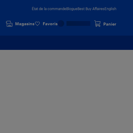
État de la commande
Blogue
Best Buy Affaires
English
Magasins
Favoris
Panier