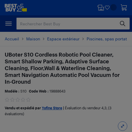
Passer
Passer
au
au
contenu
pied
principal
de
page
Accueil
Maison
Espace extérieur
Piscines, spas portatif
UBoter S10 Cordless Robotic Pool Cleaner,
Smart Shallow Parking, Adaptive Surface
Cleaning, Floor,Wall & Waterline Cleaning,
Smart Navigation Automatic Pool Vacuum for
In-Ground
Modèle :
S10
Code Web :
19888643
Vendu et expédié par
Yofine Store
|
Évaluation du vendeur
4,3
; (3
évaluations)