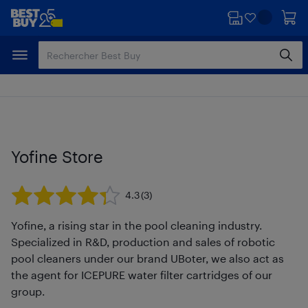
Passer
Passer
au
au
contenu
pied
principal
de
page
Yofine Store
4.3
(3)
Yofine, a rising star in the pool cleaning industry.
Specialized in R&D, production and sales of robotic
pool cleaners under our brand UBoter, we also act as
the agent for ICEPURE water filter cartridges of our
group.