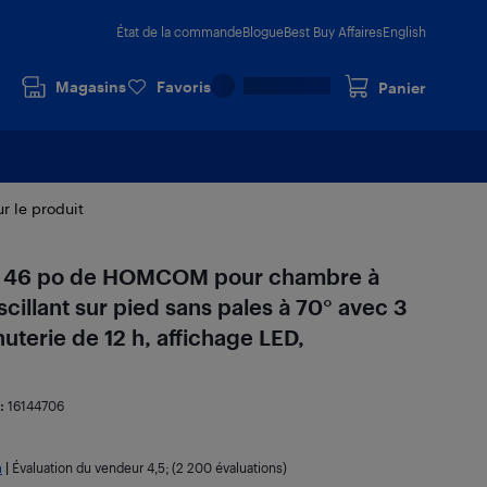
État de la commande
Blogue
Best Buy Affaires
English
Magasins
Favoris
Panier
ur le produit
 de 46 po de HOMCOM pour chambre à
scillant sur pied sans pales à 70° avec 3
uterie de 12 h, affichage LED,
:
16144706
a
|
Évaluation du vendeur
4,5
; (2 200 évaluations)