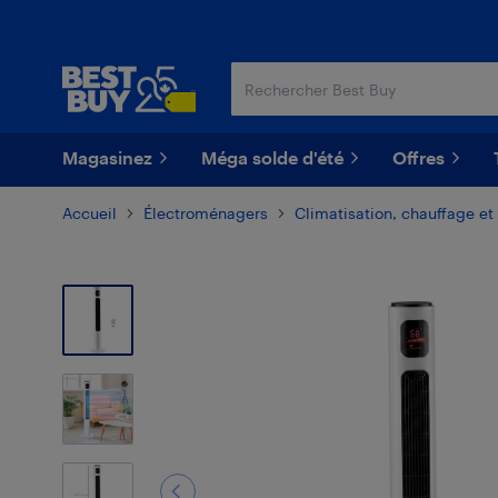
Passer
Passer
au
au
contenu
pied
principal
de
page
Magasinez
Méga solde d'été
Offres
Accueil
Électroménagers
Climatisation, chauffage et 