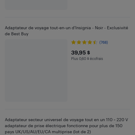
Adaptateur de voyage tout-en-un d'Insignia - Noir - Exclusivité
de Best Buy
(768)
$39.95
39,95 $
Plus 0,60 $ écofrais
Plus 0.6 $ en écofrais
Adaptateur secteur universel de voyage tout en un 110 ~ 220 V
adaptateur de prise électrique fonctionne pour plus de 150
pays UK/US/AU/EU/CA multiprise (lot de 2)