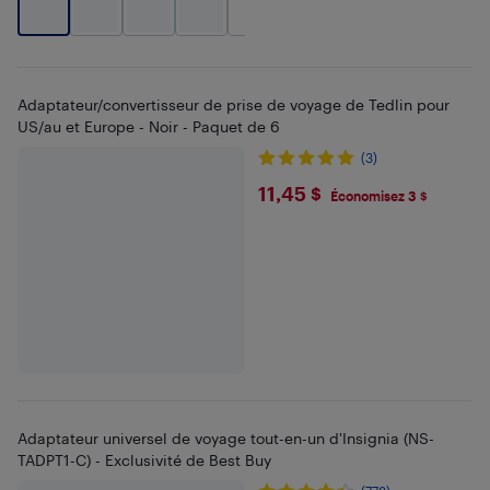
+
2
Adaptateur/convertisseur de prise de voyage de Tedlin pour
US/au et Europe - Noir - Paquet de 6
(3)
$11.45
11,45 $
Économisez 3 $
Adaptateur universel de voyage tout-en-un d'Insignia (NS-
TADPT1-C) - Exclusivité de Best Buy