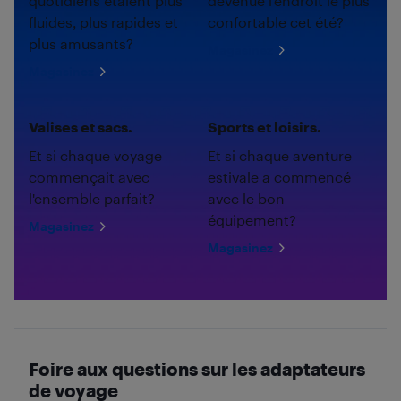
quotidiens étaient plus
devenue l'endroit le plus
fluides, plus rapides et
confortable cet été?
plus amusants?
Magasinez
Magasinez
Valises et sacs.
Sports et loisirs.
Et si chaque voyage
Et si chaque aventure
commençait avec
estivale a commencé
l'ensemble parfait?
avec le bon
équipement?
Magasinez
Magasinez
Foire aux questions sur les adaptateurs
de voyage