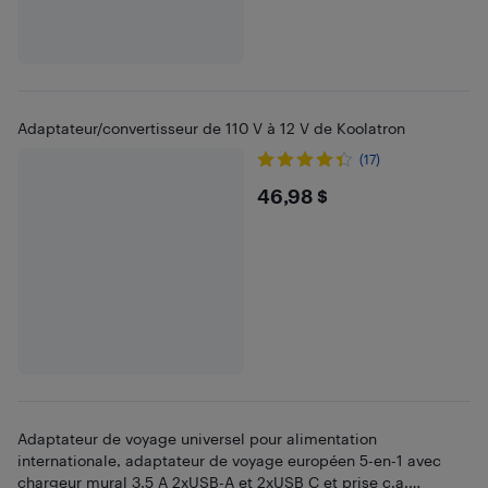
Adaptateur/convertisseur de 110 V à 12 V de Koolatron
(17)
$46.98
46,98 $
Adaptateur de voyage universel pour alimentation
internationale, adaptateur de voyage européen 5-en-1 avec
chargeur mural 3,5 A 2xUSB-A et 2xUSB C et prise c.a.