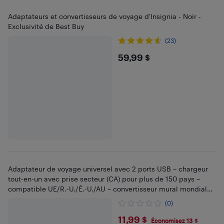
Adaptateurs et convertisseurs de voyage d'Insignia - Noir -
Exclusivité de Best Buy
(23)
$59.99
59,99 $
Adaptateur de voyage universel avec 2 ports USB – chargeur
tout-en-un avec prise secteur (CA) pour plus de 150 pays –
compatible UE/R.-U./É.-U./AU – convertisseur mural mondial
110 V–220 V
(0)
$11.99
11,99 $
Économisez 13 $