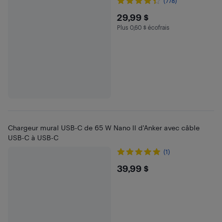
(778)
$29.99
29,99 $
Plus 0,60 $ écofrais
Plus 0.6 $ en écofrais
Chargeur mural USB-C de 65 W Nano II d'Anker avec câble
USB-C à USB-C
(1)
$39.99
39,99 $