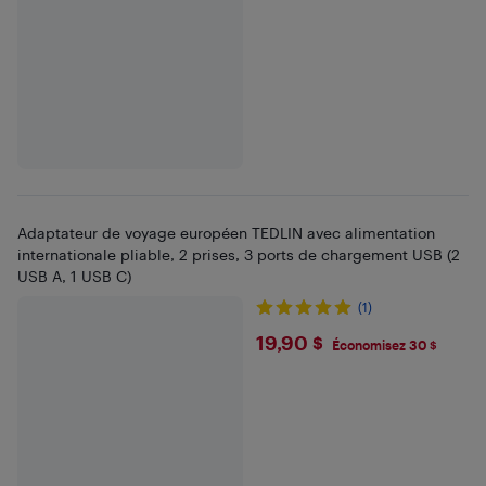
Adaptateur de voyage européen TEDLIN avec alimentation
internationale pliable, 2 prises, 3 ports de chargement USB (2
USB A, 1 USB C)
(1)
$19.9
19,90 $
Économisez 30 $