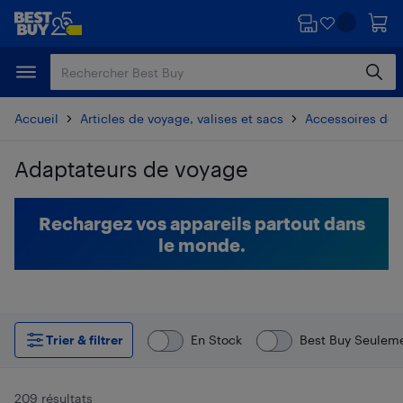
Passer
Passer
au
au
contenu
pied
principal
de
page
Accueil
Articles de voyage, valises et sacs
Accessoires de 
Adaptateurs de voyage
Passer aux résultats
Rechargez vos appareils partout dans
le monde.
Trier & filtrer
En Stock
Best Buy Seulem
209 résultats