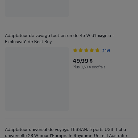
Adaptateur de voyage tout-en-un de 45 W d'Insignia -
Exclusivité de Best Buy
(149)
$49.99
49,99 $
Plus 0,60 $ écofrais
Plus 0.6 $ en écofrais
Adaptateur universel de voyage TESSAN, 5 ports USB, fiche
universelle 28 W pour l'Europe, le Royaume-Uni et l'Australie