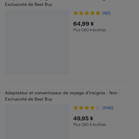
Exclusivité de Best Buy
(167)
$64.99
64,99 $
Plus 0,60 $ écofrais
Plus 0.6 $ en écofrais
Adaptateur et convertisseur de voyage d'Insignia - Noir -
Exclusivité de Best Buy
(1042)
$49.95
49,95 $
Plus 0,60 $ écofrais
Plus 0.6 $ en écofrais