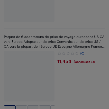
Paquet de 6 adaptateurs de prise de voyage européens US CA
vers Europe Adaptateur de prise Convertisseur de prise US /
CA vers la plupart de l'Europe UE Espagne Allemagne France
Italie Israël (type C)
(0)
$11.45
11,45 $
Économisez 5 $