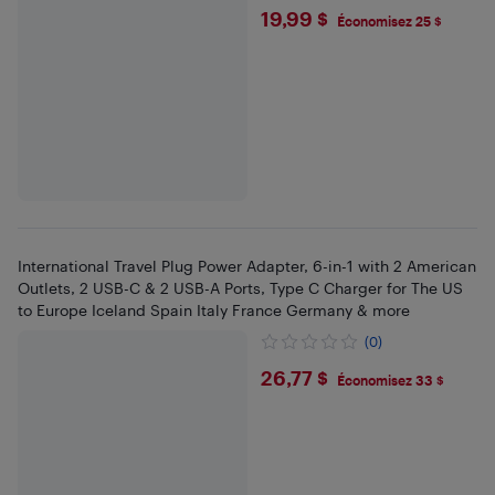
$19.99
19,99 $
Économisez 25 $
International Travel Plug Power Adapter, 6-in-1 with 2 American
Outlets, 2 USB-C & 2 USB-A Ports, Type C Charger for The US
to Europe Iceland Spain Italy France Germany & more
(0)
$26.77
26,77 $
Économisez 33 $