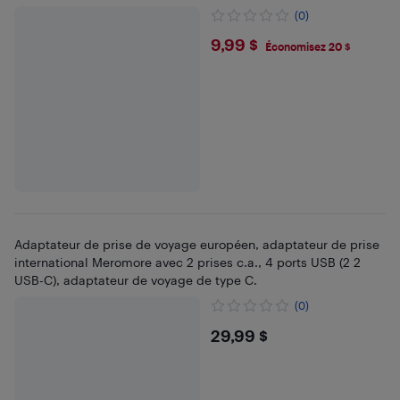
(0)
$9.99
9,99 $
Économisez 20 $
Adaptateur de prise de voyage européen, adaptateur de prise
international Meromore avec 2 prises c.a., 4 ports USB (2 2
USB-C), adaptateur de voyage de type C.
(0)
$29.99
29,99 $