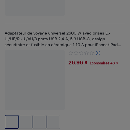
Adaptateur de voyage universel 2500 W avec prises É.-
U./UE/R.-U./AU/3 ports USB 2,4 A, 5 3 USB-C, design
sécuritaire et fusible en céramique 1 10 A pour iPhone/iPad
Portable de Samsung
(0)
$26.96
26,96 $
Économisez 43 $