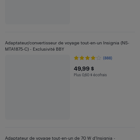
Adaptateur/convertisseur de voyage tout-en-un Insignia (NS-
MTA1875-C) - Exclusivité BBY
(888)
$49.99
49,99 $
Plus 0,60 $ écofrais
Plus 0.6 $ en écofrais
Adaptateur de voyage tout-en-un de 70 W d'Insignia -