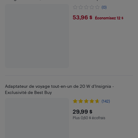
mondiale pour Europe USA Australie Asie
(0)
$53.96
53,96 $
Économisez 12 $
Adaptateur de voyage tout-en-un de 20 W d'Insignia -
Exclusivité de Best Buy
(142)
$29.99
29,99 $
Plus 0,60 $ écofrais
Plus 0.6 $ en écofrais