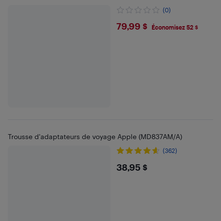
(0)
$79.99
79,99 $
Économisez 52 $
Trousse d'adaptateurs de voyage Apple (MD837AM/A)
(362)
$38.95
38,95 $