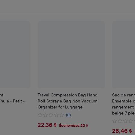
nt
Travel Compression Bag Hand
Sac de ran
ule - Petit -
Roll Storage Bag Non Vacuum
Ensemble d
Organizer for Luggage
rangement 
beige 7 piè
(0)
$22.36
22,36 $
Économisez 20 $
$26.
26,46 $