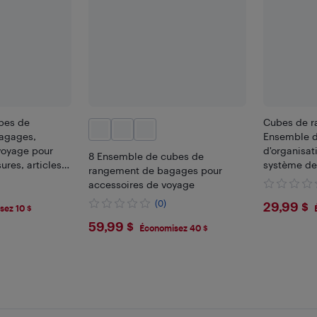
bes de
Cubes de r
agages,
Ensemble d
voyage pour
d'organisat
8 Ensemble de cubes de
res, articles
système de
rangement de bagages pour
essoires
compressi
accessoires de voyage
$29.
(0)
29,99 $
sez 10 $
$59.99
59,99 $
Économisez 40 $