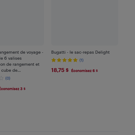
angement de voyage -
Bugatti - le sac-repas Delight
e 6 valises
(1)
ion de rangement et
$18.75
18,75 $
 cube de
Économisez 6 $
on
(0)
99
Économisez 3 $