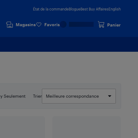
État de la commande
Blogue
Best Buy Affaires
English
Magasins
Favoris
Panier
uy Seulement
Trier