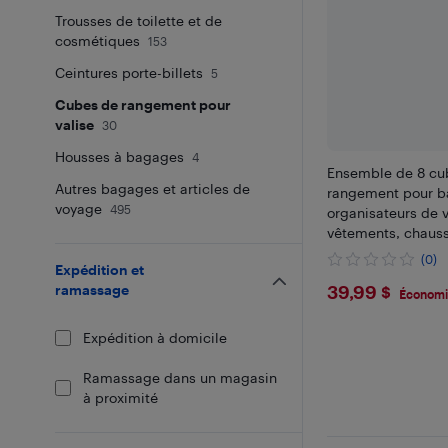
Trousses de toilette et de
cosmétiques
153
Ceintures porte-billets
5
Cubes de rangement pour
valise
30
Housses à bagages
4
Ensemble de 8 cu
Autres bagages et articles de
rangement pour b
voyage
495
organisateurs de 
vêtements, chaussu
de toilette et acc
(0)
Expédition et
$39.99
ramassage
39,99 $
Économi
Expédition à domicile
Ramassage dans un magasin
à proximité