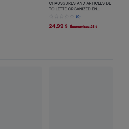
99
CHAUSSURES AND ARTICLES DE
TOILETTE ORGANIZED EN
VOYAGE - GRIS
(0)
$24.99
24,99 $
Économisez 25 $