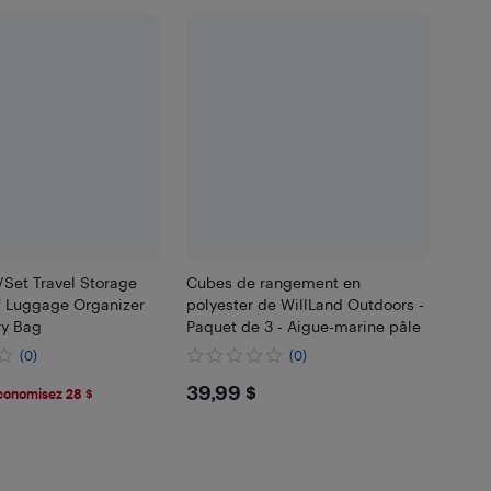
/Set Travel Storage
Cubes de rangement en
of Luggage Organizer
polyester de WillLand Outdoors -
ry Bag
Paquet de 3 - Aigue-marine pâle
(0)
(0)
1
$39.99
39,99 $
conomisez 28 $