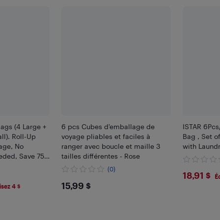
Bags (4 Large +
6 pcs Cubes d'emballage de
ISTAR 6Pcs
l). Roll-Up
voyage pliables et faciles à
Bag , Set 
age, No
ranger avec boucle et maille 3
with Laund
ded, Save 75%
tailles différentes - Rose
rfect for
(0)
$18.9
18,91 $
Home Storage
É
$15.99
15,99 $
sez 4 $