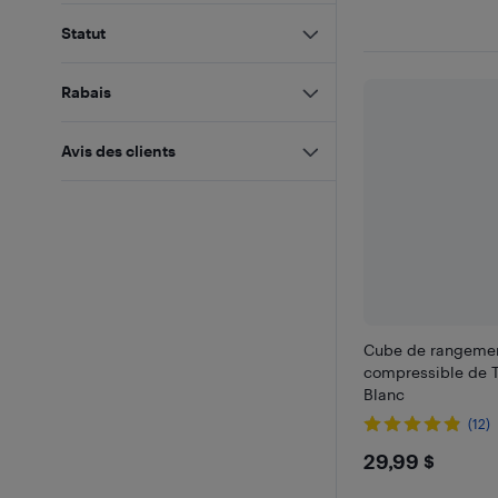
Statut
Rabais
Avis des clients
Cube de rangeme
compressible de Th
Blanc
(12)
$29.99
29,99 $