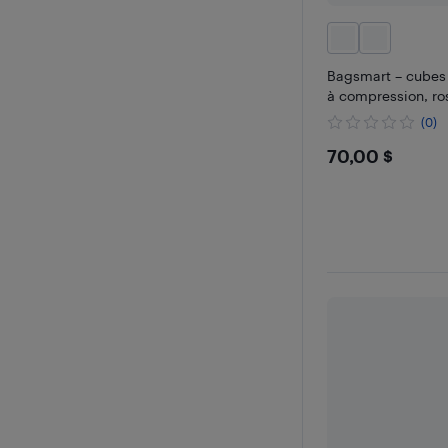
Bagsmart – cubes
à compression, ro
(0)
$70
70,00 $