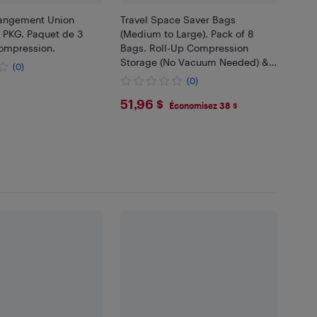
angement Union
Travel Space Saver Bags
 PKG. Paquet de 3
(Medium to Large). Pack of 8
ompression.
Bags. Roll-Up Compression
Storage (No Vacuum Needed) &
(0)
Packing Organizers. Perfect for
(0)
Travel and Home Storage by
$51.96
51,96 $
RoomierLife
Économisez 38 $