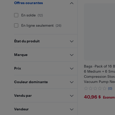
Offres courantes
En solde
(
12
)
En ligne seulement
(
26
)
État du produit
Marque
Bags -Pack of 16 
Prix
6 Medium + 6 Smal
Compression Stor
Vacuum Pump Nee
Couleur dominante
Luggage Space, Pe
(0)
Travel/Camping/
$40.96
Vendu par
40,96 $
Économi
Vendeur