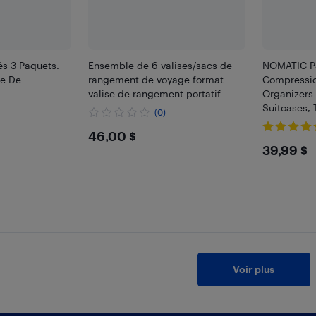
s 3 Paquets.
Ensemble de 6 valises/sacs de
NOMATIC P
e De
rangement de voyage format
Compressi
valise de rangement portatif
Organizers 
Suitcases, 
(0)
$46
46,00 $
$39.
39,99 $
Voir plus