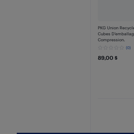
PKG Union Recyclé
Cubes D’emballag
Compression.
(0)
$89
89,00 $