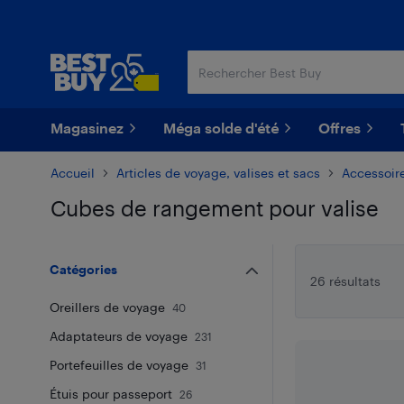
Passer
Passer
au
au
contenu
pied
principal
de
page
Magasinez
Méga solde d'été
Offres
Accueil
Articles de voyage, valises et sacs
Accessoir
Cubes de rangement pour valise
Passer aux résultats
Catégories
26 résultats
Oreillers de voyage
40
Adaptateurs de voyage
231
Portefeuilles de voyage
31
Étuis pour passeport
26