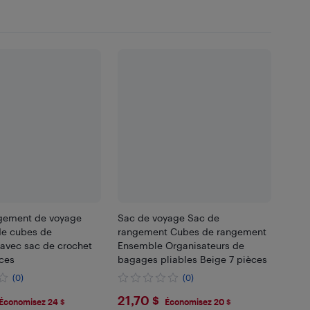
gement de voyage
Sac de voyage Sac de
e cubes de
rangement Cubes de rangement
avec sac de crochet
Ensemble Organisateurs de
ces
bagages pliables Beige 7 pièces
(0)
(0)
46
$21.7
21,70 $
Économisez 24 $
Économisez 20 $