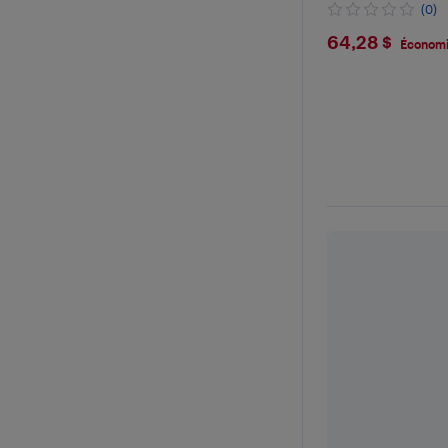
(0)
$64.28
64,28 $
Économi