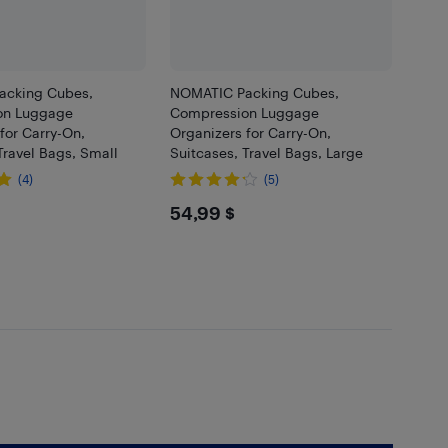
acking Cubes,
NOMATIC Packing Cubes,
on Luggage
Compression Luggage
for Carry-On,
Organizers for Carry-On,
Travel Bags, Small
Suitcases, Travel Bags, Large
(4)
(5)
99
$54.99
54,99 $