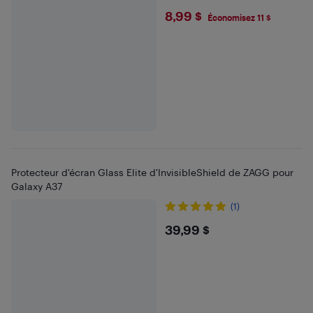
$8.99
8,99 $
Économisez 11 $
Protecteur d'écran Glass Elite d'InvisibleShield de ZAGG pour
Galaxy A37
(1)
$39.99
39,99 $