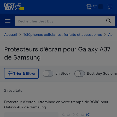
Passer
Passer
au
au
contenu
pied
principal
de
page
Accueil
Téléphones cellulaires, forfaits et accessoires
Acces
Protecteurs d'écran pour Galaxy A37
de Samsung
Passer aux résultats
Trier & filtrer
En Stock
Best Buy Seulem
2 résultats
Protecteur d'écran ultramince en verre trempé de XCRS pour
Galaxy A37 de Samsung
(0)