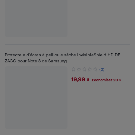
Protecteur d’écran à pellicule sèche InvisibleShield HD DE
ZAGG pour Note 8 de Samsung
(0)
$19.99
19,99 $
Économisez 20 $