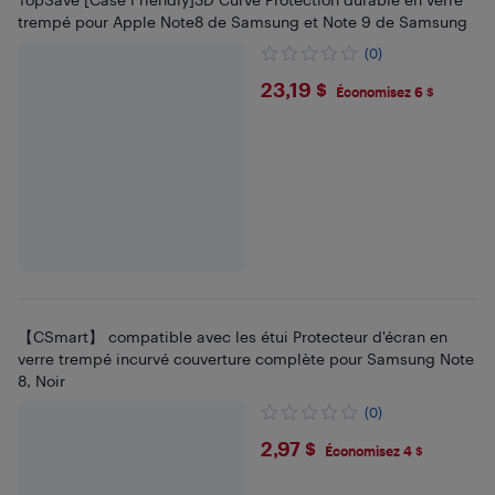
trempé pour Apple Note8 de Samsung et Note 9 de Samsung
(0)
$23.19
23,19 $
Économisez 6 $
【CSmart】 compatible avec les étui Protecteur d'écran en
verre trempé incurvé couverture complète pour Samsung Note
8, Noir
(0)
$2.97
2,97 $
Économisez 4 $