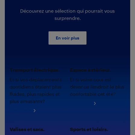
Découvrez une sélection qui pourrait vous
surprendre.
En voir plus
Transport électrique.
Espace extérieur.
Et si vos déplacements
Et si votre cour est
quotidiens étaient plus
devenue l'endroit le plus
fluides, plus rapides et
confortable cet été?
plus amusants?
Magasinez
Magasinez
Valises et sacs.
Sports et loisirs.