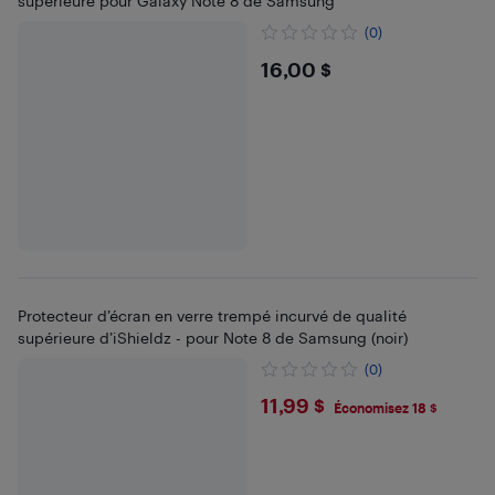
supérieure pour Galaxy Note 8 de Samsung
(0)
$16
16,00 $
Protecteur d’écran en verre trempé incurvé de qualité
supérieure d’iShieldz - pour Note 8 de Samsung (noir)
(0)
$11.99
11,99 $
Économisez 18 $