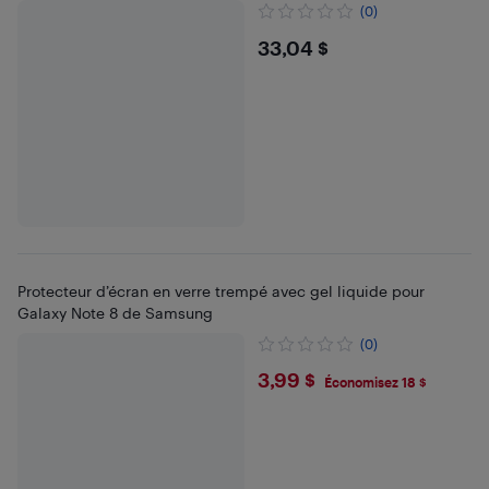
(0)
$33.04
33,04 $
Protecteur d’écran en verre trempé avec gel liquide pour
Galaxy Note 8 de Samsung
(0)
$3.99
3,99 $
Économisez 18 $