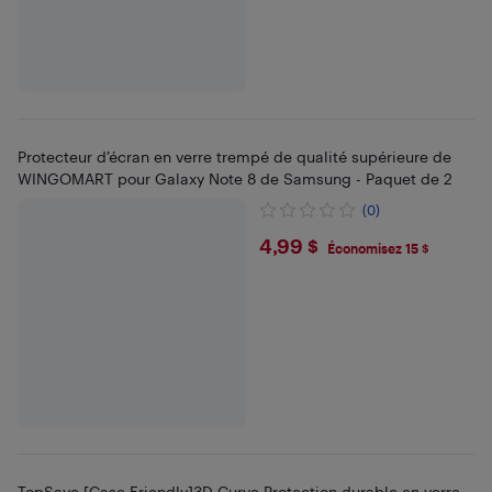
Protecteur d’écran en verre trempé de qualité supérieure de
WINGOMART pour Galaxy Note 8 de Samsung - Paquet de 2
(0)
$4.99
4,99 $
Économisez 15 $
TopSave [Case Friendly]3D Curve Protection durable en verre