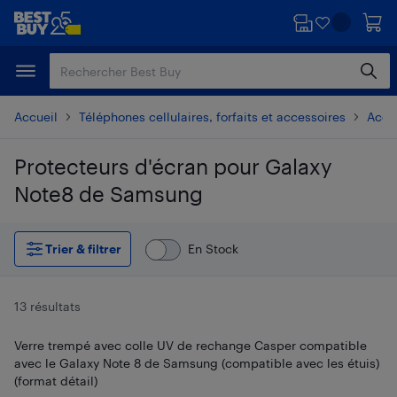
Passer
Passer
au
au
contenu
pied
principal
de
page
Accueil
Téléphones cellulaires, forfaits et accessoires
Acces
Protecteurs d'écran pour Galaxy
Note8 de Samsung
Passer aux résultats
Trier & filtrer
En Stock
13 résultats
Verre trempé avec colle UV de rechange Casper compatible
avec le Galaxy Note 8 de Samsung (compatible avec les étuis)
(format détail)