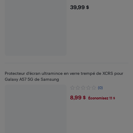
$39.99
39,99 $
Protecteur d'écran ultramince en verre trempé de XCRS pour
Galaxy A57 5G de Samsung
(0)
$8.99
8,99 $
Économisez 11 $