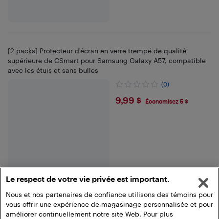
[2 packs] Protecteur d'écran en verre trempé de qualité
supérieure de CSmart pour Samsung Galaxy A57, compatible
avec les étuis et sans bulles
(0)
$9.99
9,99 $
Économisez 5 $
Le respect de votre vie privée est important.
Nous et nos partenaires de confiance utilisons des témoins pour
vous offrir une expérience de magasinage personnalisée et pour
améliorer continuellement notre site Web. Pour plus
Fin des résultats