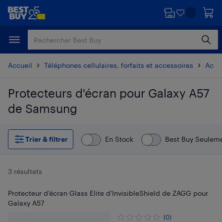
Passer
Passer
au
au
contenu
pied
principal
de
page
Accueil
Téléphones cellulaires, forfaits et accessoires
Acces
Protecteurs d'écran pour Galaxy A57
de Samsung
Passer aux résultats
Trier & filtrer
En Stock
Best Buy Seulem
3 résultats
Protecteur d'écran Glass Elite d'InvisibleShield de ZAGG pour
Galaxy A57
(0)