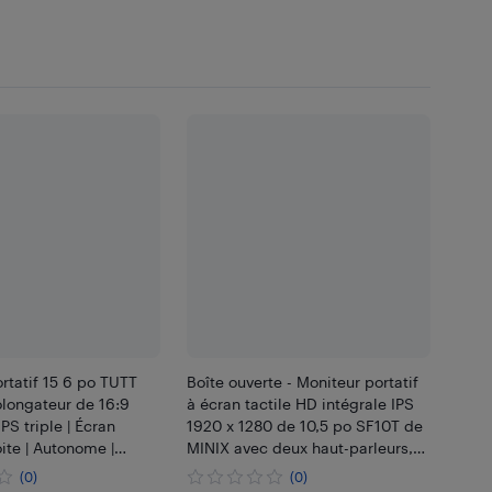
rtatif 15 6 po TUTT
Boîte ouverte - Moniteur portatif
olongateur de 16:9
à écran tactile HD intégrale IPS
PS triple | Écran
1920 x 1280 de 10,5 po SF10T de
oite | Autonome |
MINIX avec deux haut-parleurs,
rtisseur H5 |
USB-C, mini HDMI et étui
(0)
(0)
ac OS – S10
intelligent, noir