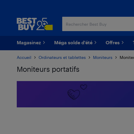
Passer
Passer
au
au
contenu
pied
principal
de
page
Magasinez
Méga solde d'été
Offres
Accueil
Ordinateurs et tablettes
Moniteurs
Moniteu
Moniteurs portatifs
Passer aux résultats