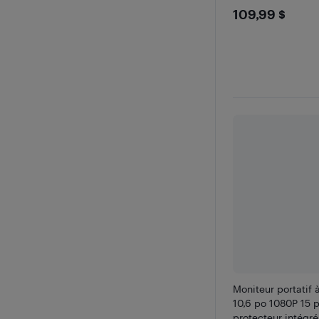
$109.99
109,99 $
Moniteur portatif 
10,6 po 1080P 15 p
protecteur intégré