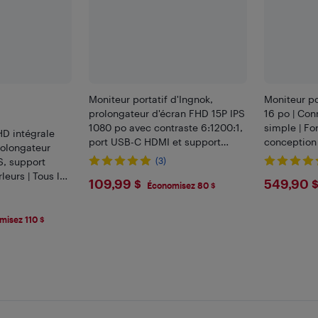
Moniteur portatif d'Ingnok,
Moniteur po
prolongateur d'écran FHD 15P IPS
16 po | Con
1080 po avec contraste 6:1200:1,
simple | Fo
HD intégrale
port USB-C HDMI et support
conception
rolongateur
réglable, moniteur portatif pour
MacBook |
PS, support
(3)
ordinateur portable, téléphone
leurs | Tous les
$109.99
$549
109,99 $
549,90 
PS5/PS4 Switch
Économisez 80 $
de conversion
misez 110 $