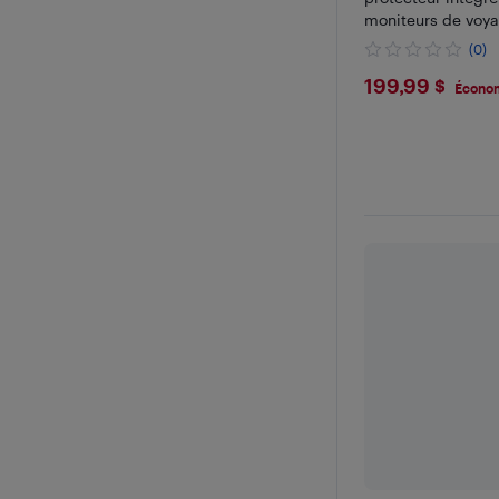
moniteurs de voy
C pour portable, 
(0)
téléphone
$199.99
199,99 $
Économ