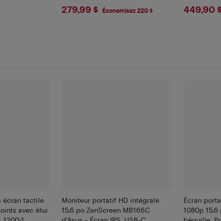
$279.99
$449
279,99 $
449,90 
Économisez 220 $
à écran tactile
Moniteur portatif HD intégrale
Écran porta
oints avec étui
15,6 po ZenScreen MB166C
1080p 15,6
, 1200:1
d'Asus – Écran IPS, USB-C,
béquille. P