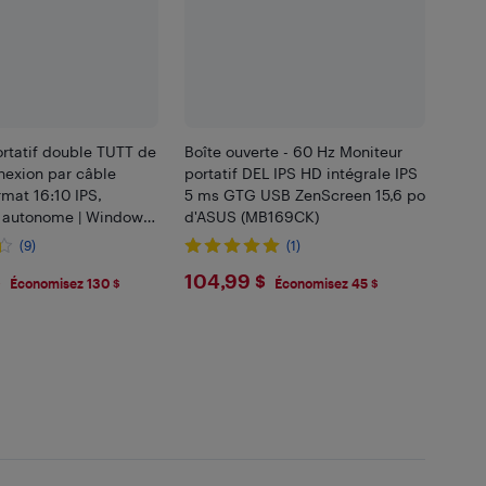
rtatif double TUTT de
Boîte ouverte - 60 Hz Moniteur
nexion par câble
portatif DEL IPS HD intégrale IPS
rmat 16:10 IPS,
5 ms GTG USB ZenScreen 15,6 po
 autonome | Windows,
d'ASUS (MB169CK)
 S900
(9)
(1)
.9
$104.99
$
104,99 $
Économisez 130 $
Économisez 45 $