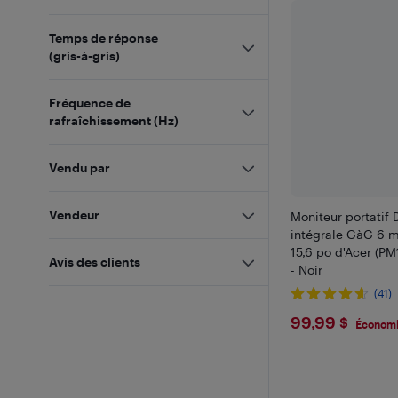
Temps de réponse
(gris-à-gris)
Fréquence de
rafraîchissement (Hz)
Vendu par
Vendeur
Moniteur portatif
intégrale GàG 6 
15,6 po d'Acer (P
Avis des clients
- Noir
(41)
$99.99
99,99 $
Économi