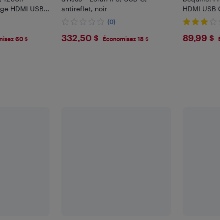
age HDMI USB-
antireflet, noir
HDMI USB C
PC, Mac,
Xbox Switch
(0)
ouverte
$332.5
$89.
332,50 $
89,99 $
isez 60 $
Économisez 18 $