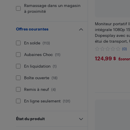
Ramassage dans un magasin
à proximité
Moniteur portatif 
Offres courantes
intégrale 1080p 1
Dopesplay avec su
étui de transport
En solde
(
113
)
pour portable, Ma
(0)
téléphone, Xbox P
Aubaines Choc
(
11
)
$124.99
124,99 $
Switch
Économ
En liquidation
(
1
)
Boîte ouverte
(
18
)
Remis à neuf
(
4
)
En ligne seulement
(
131
)
État du produit