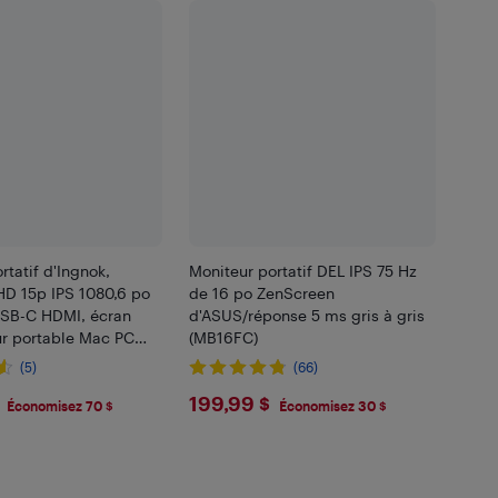
rtatif d'Ingnok,
Moniteur portatif DEL IPS 75 Hz
HD 15p IPS 1080,6 po
de 16 po ZenScreen
USB-C HDMI, écran
d'ASUS/réponse 5 ms gris à gris
ur portable Mac PC
(MB16FC)
h PS5, haut-parleurs
(5)
(66)
 couverture
.99
$199.99
199,99 $
Économisez 70 $
Économisez 30 $