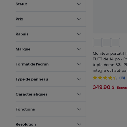
Statut
Prix
Rabais
Marque
Moniteur portatif 
TUTT de 14 po - P
Format de l'écran
triple écran S3, I
intégré et haut-par
appareils (câble 
(19)
Type de panneau
H5 inclus)
$349.9
349,90 $
Écono
Caractéristiques
Fonctions
Résolution