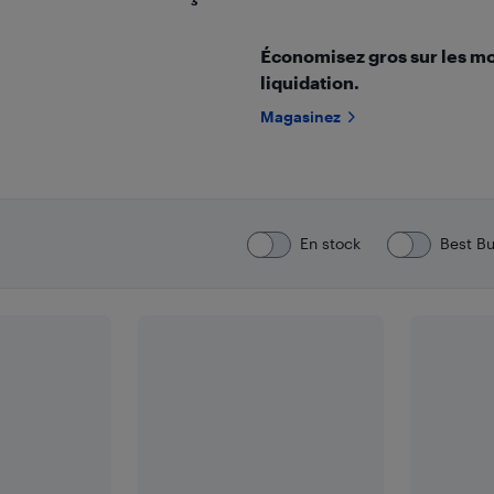
Économisez gros sur les mon
liquidation.
Magasinez
En stock
Best B