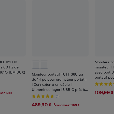
 DEL IPS HD
Moniteur po
ms 60 Hz de
moniteur F
M161Q JBMIUUX)
avec port 
Moniteur portatif TUTT S8Ultra
portatif po
de 14 po pour ordinateur portatif
Phone Switc
| Connexion à un câble |
intégrés et
Ultramince-léger | USB-C prêt à
$109
109,99 $
intelligente
sez 50 $
l'emploi | Prolongateur d'écran
(4)
pour ordinateur portable
$489.9
489,90 $
Mac/Win
Économisez 190 $