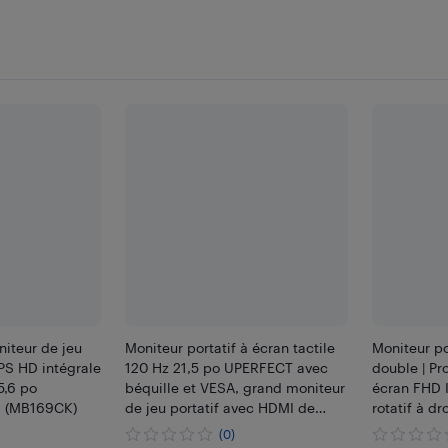
niteur de jeu
Moniteur portatif à écran tactile
Moniteur po
IPS HD intégrale
120 Hz 21,5 po UPERFECT avec
double | Pr
5,6 po
béquille et VESA, grand moniteur
écran FHD I
S (MB169CK)
de jeu portatif avec HDMI de
rotatif à dr
type C, écran externe pour
Câble conve
(0)
portables, téléphones, mini-PC
Windows, M