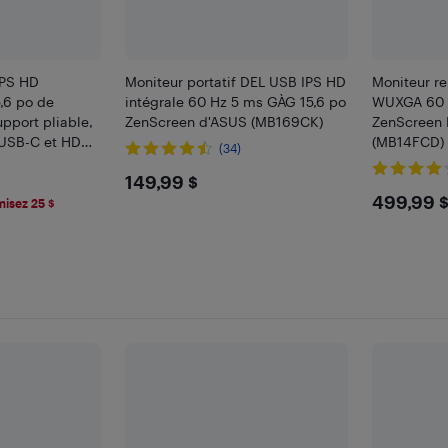
IPS HD
Moniteur portatif DEL USB IPS HD
Moniteur re
5,6 po de
intégrale 60 Hz 5 ms GÀG 15,6 po
WUXGA 60 
pport pliable,
ZenScreen d'ASUS (MB169CK)
ZenScreen 
, USB-C et HDMI
(MB14FCD)
(34)
c, PC,
$149.99
149,99 $
S4, PS5 et
$499
499,99 
isez 25 $