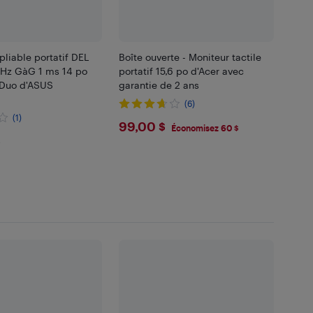
pliable portatif DEL
Boîte ouverte - Moniteur tactile
Hz GàG 1 ms 14 po
portatif 15,6 po d'Acer avec
Duo d'ASUS
garantie de 2 ans
(6)
(1)
$99
99,00 $
Économisez 60 $
.99
$