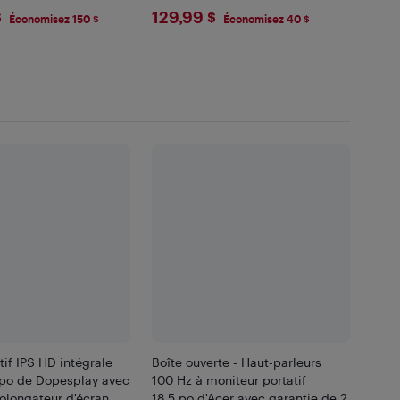
.9
$129.99
$
129,99 $
Économisez 150 $
Économisez 40 $
tif IPS HD intégrale
Boîte ouverte - Haut-parleurs
 po de Dopesplay avec
100 Hz à moniteur portatif
rolongateur d'écran
18,5 po d'Acer avec garantie de 2