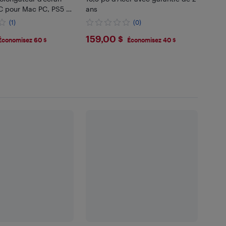
 pour Mac PC, PS5 et
ans
 (DR1563) - Boîte
(1)
(0)
99
$159
159,00 $
Économisez 60 $
Économisez 40 $