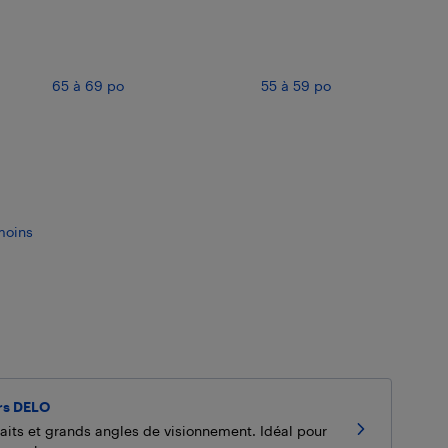
65 à 69 po
55 à 59 po
moins
rs DELO
faits et grands angles de visionnement. Idéal pour