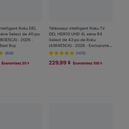
intelligent Roku DEL
Téléviseur intelligent Roku TV
érie Select de 40 po
DEL HDR10 UHD 4L série R4
0R3E5CA) - 2026 -
Select de 43 po de Roku
 Best Buy
(43R4E5CA) - 2026 - Exclusivité
Best Buy
(628)
(1475)
.99
$229.99
229,99 $
Économisez 30 $
Économisez 100 $