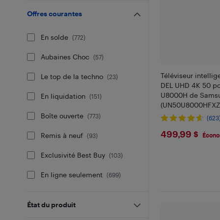
Offres courantes
En solde
(
772
)
Aubaines Choc
(
57
)
Téléviseur intelli
Le top de la techno
(
23
)
DEL UHD 4K 50 po 
U8000H de Sams
En liquidation
(
151
)
(UN50U8000HFXZC
Boîte ouverte
(
773
)
(623
$499.9
499,99 $
Remis à neuf
Écono
(
93
)
Exclusivité Best Buy
(
103
)
En ligne seulement
(
699
)
État du produit