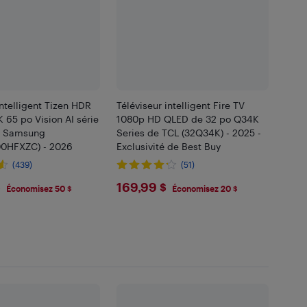
intelligent Tizen HDR
Téléviseur intelligent Fire TV
65 po Vision AI série
1080p HD QLED de 32 po Q34K
 Samsung
Series de TCL (32Q34K) - 2025 -
0HFXZC) - 2026
Exclusivité de Best Buy
(439)
(51)
.99
$169.99
$
169,99 $
Économisez 50 $
Économisez 20 $