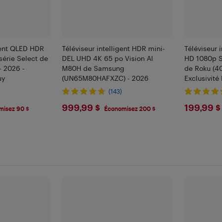
igent QLED HDR
Téléviseur intelligent HDR mini-
Téléviseur 
érie Select de
DEL UHD 4K 65 po Vision AI
HD 1080p S
- 2026 -
M80H de Samsung
de Roku (4
uy
(UN65M80HAFXZC) - 2026
Exclusivité
(143)
$999.99
$199
999,99 $
199,99 $
misez 90 $
Économisez 200 $