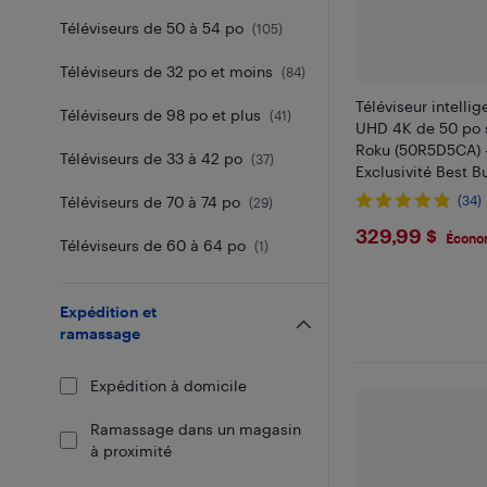
Téléviseurs de 50 à 54 po
(
105
)
Téléviseurs de 32 po et moins
(
84
)
Téléviseur intell
Téléviseurs de 98 po et plus
(
41
)
UHD 4K de 50 po s
Roku (50R5D5CA) 
Téléviseurs de 33 à 42 po
(
37
)
Exclusivité Best B
Téléviseurs de 70 à 74 po
(34)
(
29
)
$329.99
329,99 $
Écono
Téléviseurs de 60 à 64 po
(
1
)
Expédition et
ramassage
Expédition à domicile
Ramassage dans un magasin
à proximité