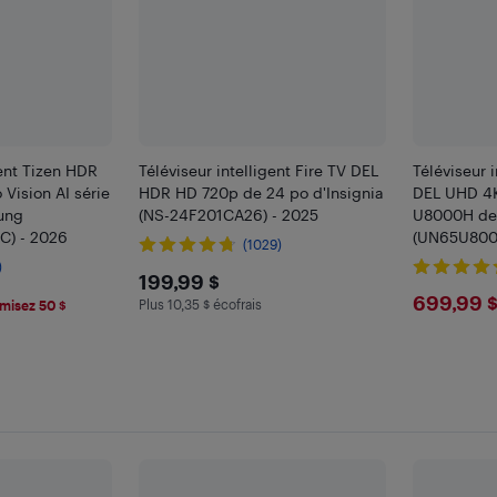
gent Tizen HDR
Téléviseur intelligent Fire TV DEL
Téléviseur 
Vision AI série
HDR HD 720p de 24 po d'Insignia
DEL UHD 4K 
ung
(NS-24F201CA26) - 2025
U8000H de
) - 2026
(UN65U800
(1029)
)
$199.99
199,99 $
9
$699
699,99 
Plus 10,35 $ écofrais
misez 50 $
Plus 10.35 $ en écofrais