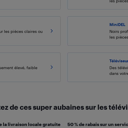
les pièce
MiniDEL
r les pièces claires ou
Noirs pro
les pièce
Téléviseur
ssement élevé, faible
Des télévi
dans votr
tez de ces super aubaines sur les télév
e la livraison locale gratuite
50 % de rabais sur un servi