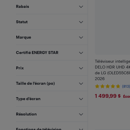
Rabais
Statut
Marque
Certifié ENERGY STAR
Téléviseur intell
DELO HDR UHD 4K
Prix
de LG (OLED55C6
2026
Taille de l'écran (po)
(813
$1499.9
1 499,99 $
Éco
Type d’écran
Résolution
Fonctions de télévision