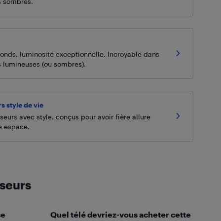
s sombres.
fonds, luminosité exceptionnelle. Incroyable dans
s lumineuses (ou sombres).
s style de vie
seurs avec style, conçus pour avoir fière allure
e espace.
iseurs
ce
Quel télé devriez-vous acheter cette