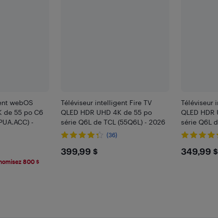
igent webOS
Téléviseur intelligent Fire TV
Téléviseur i
 de 55 po C6
QLED HDR UHD 4K de 55 po
QLED HDR 
PUA.ACC) -
série Q6L de TCL (55Q6L) - 2026
série Q6L 
(36)
)
$399.99
$349
399,99 $
349,99 $
9
nomisez 800 $