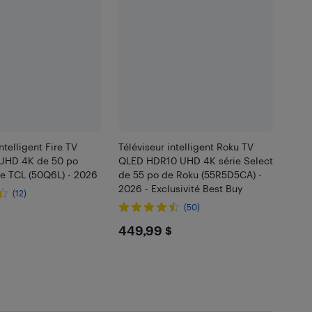
ntelligent Fire TV
Téléviseur intelligent Roku TV
UHD 4K de 50 po
QLED HDR10 UHD 4K série Select
de TCL (50Q6L) - 2026
de 55 po de Roku (55R5D5CA) -
2026 - Exclusivité Best Buy
(12)
(50)
.99
$449.99
449,99 $