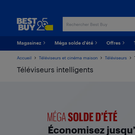
Passer
Passer
au
au
contenu
pied
principal
de
page
Magasinez
Méga solde d'été
Offres
Accueil
Téléviseurs et cinéma maison
Téléviseurs
Téléviseurs intelligents
Passer aux résultats
Méga solde d'été
Économisez jusqu’