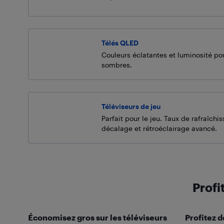
Télés QLED
Couleurs éclatantes et luminosité pou
sombres.
Téléviseurs de jeu
Parfait pour le jeu. Taux de rafraîchi
décalage et rétroéclairage avancé.
Profi
Économisez gros sur les téléviseurs
Profitez d