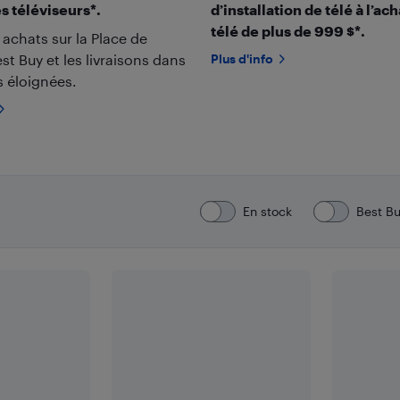
es téléviseurs*.
d’installation de télé à l’ac
télé de plus de 999 $*.
s achats sur la Place de
t Buy et les livraisons dans
Plus d'info
s éloignées.
En stock
Best B