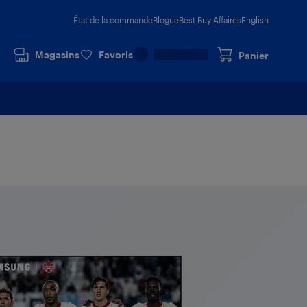
État de la commande
Blogue
Best Buy Affaires
English
Magasins
Favoris
Panier