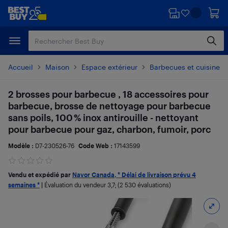
Passer
Passer
au
au
contenu
pied
principal
de
page
Accueil
Maison
Espace extérieur
Barbecues et cuisine en
2 brosses pour barbecue , 18 accessoires pour
barbecue, brosse de nettoyage pour barbecue
sans poils, 100 % inox antirouille - nettoyant
pour barbecue pour gaz, charbon, fumoir, porc
Modèle :
D7-230526-76
Code Web :
17143599
Vendu et expédié par
Navor Canada, * Délai de livraison prévu 4
semaines *
|
Évaluation du vendeur
3,7
; (2 530 évaluations)