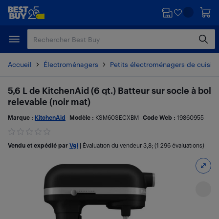
Passer
Passer
au
au
contenu
pied
principal
de
page
Accueil
Électroménagers
Petits électroménagers de cuisin
5,6 L de KitchenAid (6 qt.) Batteur sur socle à bol
relevable (noir mat)
Marque :
KitchenAid
Modèle :
KSM60SECXBM
Code Web :
19860955
Vendu et expédié par
Vgi
|
Évaluation du vendeur
3,8
; (1 296 évaluations)