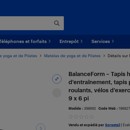
Téléphones et forfaits
Entrepôt
Services
 yoga et de Pilates
Matelas de yoga et de Pilates
Détails sur 
BalanceForm – Tapis 
d'entraînement, tapis 
roulants, vélos d'exer
9 x 6 pi
Modèle :
398892
Code Web :
19682
Vendu et expédié par
Spreetail
|
Éval