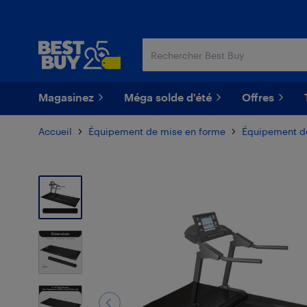
Passer
Passer
au
au
contenu
pied
principal
de
page
Magasinez
Méga solde d'été
Offres
Accueil
Équipement de mise en forme
Équipement de