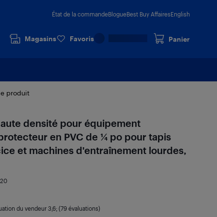
État de la commande
Blogue
Best Buy Affaires
English
Magasins
Favoris
Panier
le produit
haute densité pour équipement
protecteur en PVC de 1⁄4 po pour tapis
cice et machines d'entraînement lourdes,
720
uation du vendeur
3,6
; (79 évaluations)