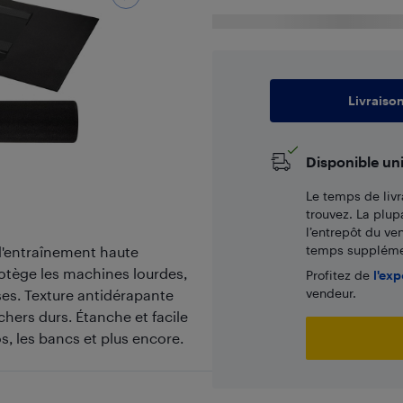
Livraiso
Disponible un
Le temps de livr
trouvez. La plup
l’entrepôt du ve
temps supplémen
d'entraînement haute
rotège les machines lourdes,
Profitez de
l'exp
vendeur.
sses. Texture antidérapante
chers durs. Étanche et facile
los, les bancs et plus encore.