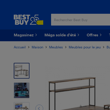
Passer
Passer
au
au
contenu
pied
principal
de
page
Magasinez
Méga solde d'été
Offres
Accueil
Maison
Meubles
Meubles pour le jeu
Bu