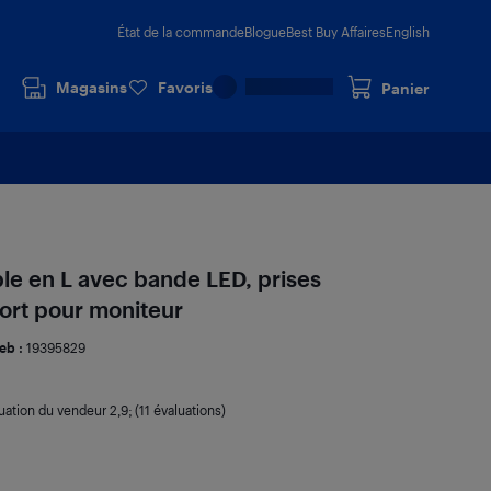
État de la commande
Blogue
Best Buy Affaires
English
Magasins
Favoris
Panier
ble en L avec bande LED, prises
port pour moniteur
eb :
19395829
uation du vendeur
2,9
; (11 évaluations)