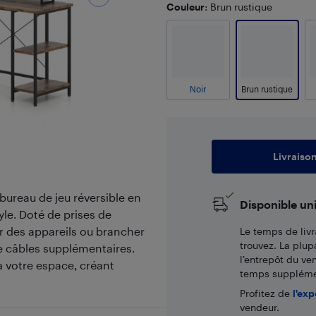
Couleur
: Brun rustique
Noir
Brun rustique
Livraiso
bureau de jeu réversible en
Disponible un
yle. Doté de prises de
r des appareils ou brancher
Le temps de livr
trouvez. La plup
e câbles supplémentaires.
l’entrepôt du ve
à votre espace, créant
temps supplémen
Profitez de
l'exp
vendeur.