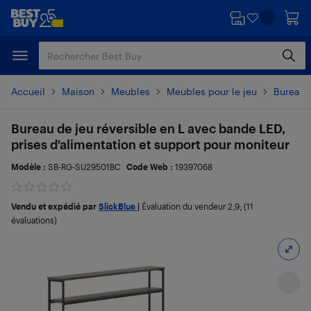
Passer
Passer
au
au
contenu
pied
principal
de
page
Accueil
Maison
Meubles
Meubles pour le jeu
Bureaux
Bureau de jeu réversible en L avec bande LED,
prises d'alimentation et support pour moniteur
Modèle :
SB-RG-SU29501BC
Code Web :
19397068
Vendu et expédié par
SlickBlue
|
Évaluation du vendeur
2,9
; (11
évaluations)