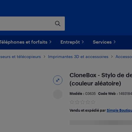
Téléphones et forfaits
Entrepôt
Services
seurs et télécopieurs
Imprimantes 3D et accessoires
Accesso
CloneBox - Stylo de d
(couleur aléatoire)
Modèle :
03635
Code Web :
149318
Vendu et expédié par
Simple Boutiq