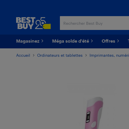
Passer
Passer
au
au
contenu
pied
principal
de
page
Magasinez
Méga solde d'été
Offres
Accueil
Ordinateurs et tablettes
Imprimantes, numéri