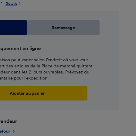
6
*
Détails
n
Ramassage
iquement en ligne
aison peut varier selon l'endroit où vous vous
art des articles de la Place de marché quittent
ndeur dans les 2 jours ouvrables. Prévoyez du
taire pour l’expédition.
Ajouter au panier
 vendeur
retour