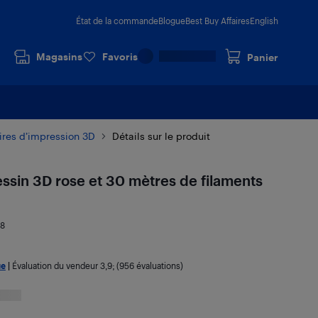
État de la commande
Blogue
Best Buy Affaires
English
Magasins
Favoris
Panier
ires d’impression 3D
Détails sur le produit
essin 3D rose et 30 mètres de filaments
48
ue
|
Évaluation du vendeur
3,9
; (956 évaluations)