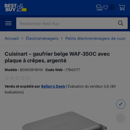
Passer
Passer
au
au
contenu
pied
principal
de
page
Accueil
Électroménagers
Petits électroménagers de cuisin
Cuisinart – gaufrier belge WAF-350C avec
plaque à crêpes, argenté
Modèle :
B00K09Y8HW
Code Web :
17943177
Vendu et expédié par
Belilan's Deals
|
Évaluation du vendeur
3,9
; (80
évaluations)