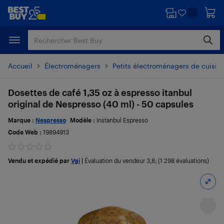
Passer
Passer
au
au
contenu
pied
principal
de
page
Accueil
Électroménagers
Petits électroménagers de cuisin
Dosettes de café 1,35 oz à espresso itanbul
original de Nespresso (40 ml) - 50 capsules
Marque :
Nespresso
Modèle :
Instanbul Espresso
Code Web :
19894913
Vendu et expédié par
Vgi
|
Évaluation du vendeur
3,8
; (1 298 évaluations)