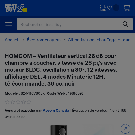
Passer
Passer
au
au
contenu
pied
principal
de
page
Accueil
Électroménagers
Climatisation, chauffage et qualité
HOMCOM – Ventilateur vertical 28 dB pour
chambre à coucher, vitesse de 26 pi/s avec
moteur BLDC, oscillation à 80°, 12 vitesses,
affichage DEL, 4 modes Minuterie 12H,
télécommande, 36 po, noir
Modèle :
824-116V80BK
Code Web :
19816592
Vendu et expédié par
Aosom Canada
|
Évaluation du vendeur
4,5
; (2 199
évaluations)