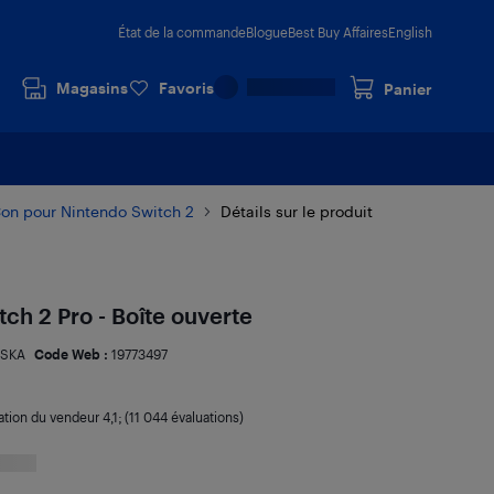
État de la commande
Blogue
Best Buy Affaires
English
Magasins
Favoris
Panier
Con pour Nintendo Switch 2
Détails sur le produit
ch 2 Pro - Boîte ouverte
SSKA
Code Web :
19773497
ation du vendeur
4,1
; (11 044 évaluations)