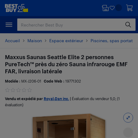
Passer
Passer
au
au
contenu
pied
principal
de
page
Accueil
Maison
Espace extérieur
Piscines, spas portatif
Maxxus Saunas Seattle Elite 2 personnes
PureTech™ près du zéro Sauna infrarouge EMF
FAR, livraison latérale
Modèle :
MX-J206-01
Code Web :
19771302
Vendu et expédié par
Royal-Dan inc.
|
Évaluation du vendeur
5,0
; (1
évaluation)