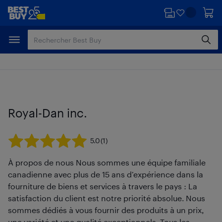
Passer
Passer
au
au
contenu
pied
principal
de
page
Royal-Dan inc.
5.0
(1)
À propos de nous Nous sommes une équipe familiale
canadienne avec plus de 15 ans d’expérience dans la
fourniture de biens et services à travers le pays : La
satisfaction du client est notre priorité absolue. Nous
sommes dédiés à vous fournir des produits à un prix,
une variété et une qualité exceptionnels. Tous les