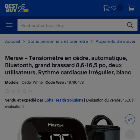
Passer
Passer
au
au
contenu
pied
principal
de
page
Accueil
Soins personnels et bien-être
Appareils de surveill
Meraw – Tensiomètre en cèdre, automatique,
Bluetooth, grand brassard 8,6-16,5 po, deux
utilisateurs, Rythme cardiaque irrégulier, blanc
Modèle :
Cedar White
Code Web :
19780478
Vendu et expédié par
Epha Health Solutions
|
Évaluation du vendeur
5,0
; (1
évaluation)